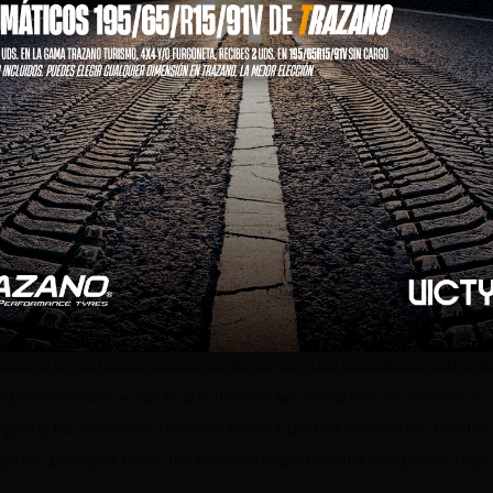
Estadísticas
Propósito pendiente de investigación
Marketing
Marketing
Funcional
Estadísticas
 mostraremos una ventana emergente con una explicación sobre la
r preferencias», aceptas que usemos las categorías de cookies y
gente, tal y como se describe en esta política de cookies. Puedes
egador, pero, por favor, ten en cuenta que nuestra web puede dejar