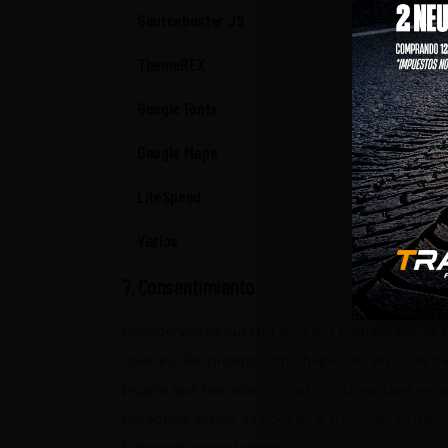
Sourcebuster JS
ThemeREX
Google Fonts
Google Maps
LiteSpeed
Varios
7. Consentimiento
Cuando visites nuestra web por primera vez, te
cookies. Tan pronto como hagas clic en «Guarda
plugins que has seleccionado en la ventana emer
desactivar el uso de cookies a través de tu nav
funcionar correctamente.