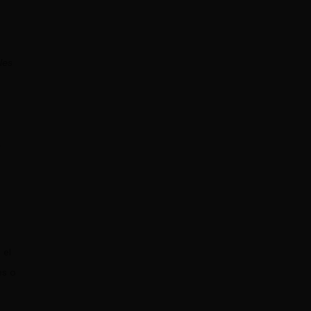
les
r
 el
es o