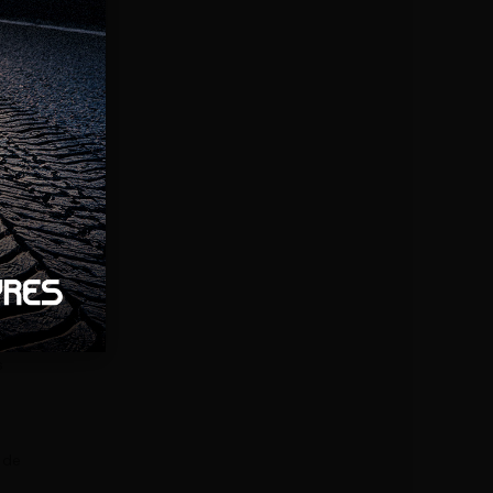
s
 de