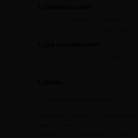
3. ¿Qué son los scripts?
Un script es un fragmento de código de program
y de forma interactiva. Este código se ejecuta en
4. ¿Qué es una baliza web?
Una baliza web (o una etiqueta de píxel) es una 
para monitorear el tráfico en una web. Para ell
5. Cookies
5.1 Cookies técnicas o funcionales
Algunas cookies aseguran que ciertas partes de
sigan recordándose. Al colocar cookies funcional
necesitas introducir repetidamente la misma inf