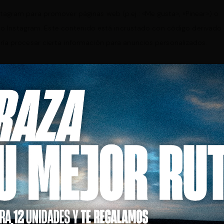
tagram para promover páginas web (p.ej.: «Me gusta», «Pinear») o
como Instagram. Este contenido está incrustado con código derivado
ía procesar cierta información para anuncios personalizados.
s redes sociales (que puede cambiar frecuentemente) para saber que
 usando estas cookies. Los datos que reciben son anonimizados lo
Estados Unidos.
Funcional
Funcional
Estadísticas (anónimas)
Funcional, Marketing