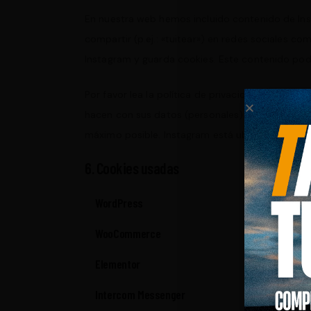
En nuestra web hemos incluido contenido de Ins
compartir (p.ej.: «tuitear») en redes sociales 
Instagram y guarda cookies. Este contenido podr
Por favor lea la política de privacidad de esta
hacen con sus datos (personales) que procesan
máximo posible. Instagram está ubicado en los 
6. Cookies usadas
WordPress
WooCommerce
Elementor
Intercom Messenger