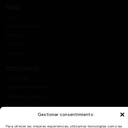
PÁGINA
Inicio
Sobre Nosotros
Servicios
Noticias
Contacto
AVISOS LEGALES
Aviso Legal
Política de Privacidad
Política de Cookies
Condiciones de compra
Gestionar consentimiento
CONTACTO
Para ofrecer las mejores experiencias, utilizamos tecnologías como las