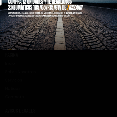
VICTYRES es tu aliado de confianza en neumáticos
desde 2012.
PÁGINA
Inicio
Sobre Nosotros
Servicios
Noticias
Contacto
AVISOS LEGALES