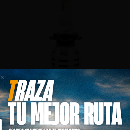
LIGHT BULB
$
89.00
$
59.00