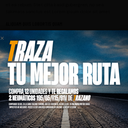
et ea rebum. Stet clita kasd gubergren, no sea
takimata sanctus est Lorem ipsum dolor sit amet.
ALIQUAM QUIS LOBORTIS QUAM
Curabitur pellentesque odio magna, id malesuada arcu
sodales ut. Sed sed quam ut ex bibendum commodo id
id magna. Aliquam sed ligula sed ante blandit volutpat.
Ut bibendum, nisi et mattis vulputate, odio arcu aliquet
metus, nec dapibus risus risus quis lectus.
Lorem ipsum dolor sit amet, consetetur sadipscing
elitr, sed diam nonumy eirmod tempor invidunt ut
labore et dolore magna aliquyam erat, sed diam
voluptua. At vero eos et accusam et justo duo dolores
et ea rebum. Stet clita kasd gubergren, no sea
takimata sanctus est Lorem ipsum dolor sit amet.