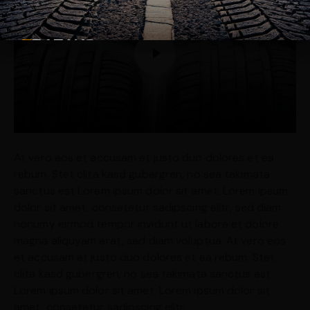
At vero eos et accusam et justo duo dolores et ea
rebum. Stet clita kasd gubergren, no sea takimata
sanctus est Lorem ipsum dolor sit amet. Lorem ipsum
dolor sit amet, consetetur sadipscing elitr, sed diam
nonumy eirmod tempor invidunt ut labore et dolore
magna aliquyam erat, sed diam voluptua. At vero eos
et accusam et justo duo dolores et ea rebum. Stet
clita kasd gubergren, no sea takimata sanctus est
Lorem ipsum dolor sit amet. Lorem ipsum dolor sit
amet, consetetur sadipscing elitr.