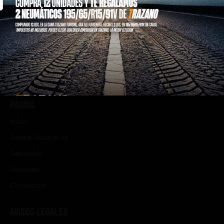
VICTYRES es tu aliado de confianza en neumáticos
desde 2012.
PÁGINA
Inicio
Sobre Nosotros
Servicios
Noticias
Contacto
AVISOS LEGALES