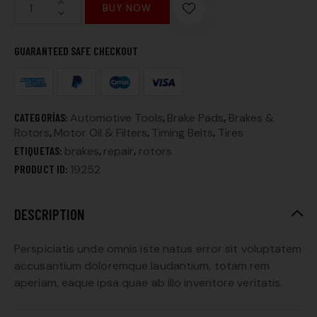
BUY NOW
GUARANTEED SAFE CHECKOUT
CATEGORÍAS:
Automotive Tools
,
Brake Pads
,
Brakes &
Rotors
,
Motor Oil & Filters
,
Timing Belts
,
Tires
ETIQUETAS:
brakes
,
repair
,
rotors
PRODUCT ID:
19252
DESCRIPTION
Perspiciatis unde omnis iste natus error sit voluptatem
accusantium doloremque laudantium, totam rem
aperiam, eaque ipsa quae ab illo inventore veritatis.