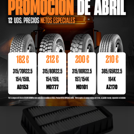
SHARP SPIKE RIM
$
199.00
–
$
329.00