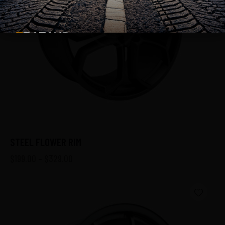
STEEL FLOWER RIM
$
199.00
–
$
329.00