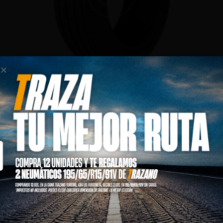
SUMMER TIRE
$
139.00
–
$
189.00