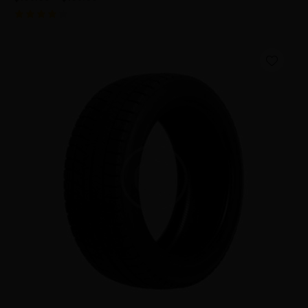
Valorad
o con
4.00
de 5