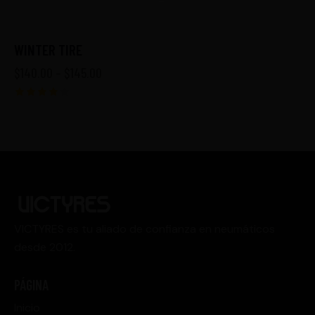
WINTER TIRE
$
140.00
–
$
145.00
Valorad
o con
4.00
de 5
VICTYRES es tu aliado de confianza en neumáticos
desde 2012.
PÁGINA
Inicio