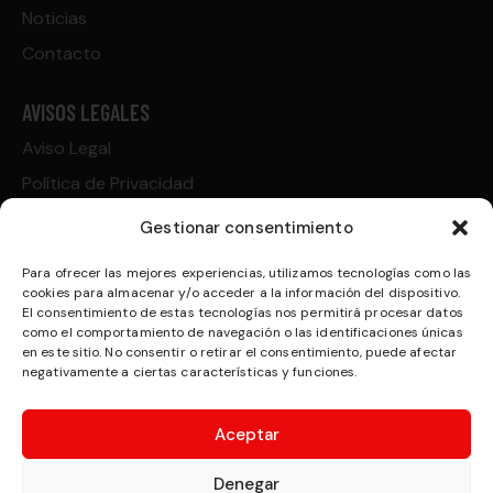
Noticias
Contacto
AVISOS LEGALES
Aviso Legal
Política de Privacidad
Política de Cookies
Gestionar consentimiento
Condiciones de compra
Para ofrecer las mejores experiencias, utilizamos tecnologías como las
cookies para almacenar y/o acceder a la información del dispositivo.
CONTACTO
El consentimiento de estas tecnologías nos permitirá procesar datos
como el comportamiento de navegación o las identificaciones únicas
Gregorio Marañón Esquina Severo Ochoa. P.I. Las
en este sitio. No consentir o retirar el consentimiento, puede afectar
negativamente a ciertas características y funciones.
Teresas.
marketing@victyres.es
Aceptar
+34 968 79 41 36
Denegar