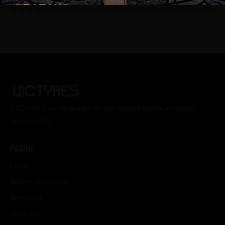
Valorad
o con
4.00
de 5
VICTYRES es tu aliado de confianza en neumáticos
desde 2012.
PÁGINA
Inicio
Sobre Nosotros
Servicios
Noticias