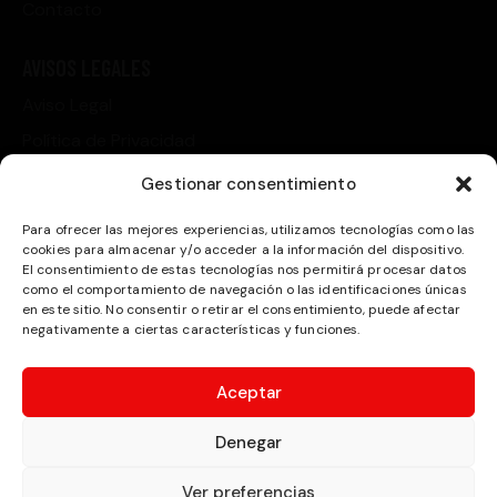
Contacto
AVISOS LEGALES
Aviso Legal
Política de Privacidad
Política de Cookies
Gestionar consentimiento
Condiciones de compra
Para ofrecer las mejores experiencias, utilizamos tecnologías como las
cookies para almacenar y/o acceder a la información del dispositivo.
CONTACTO
El consentimiento de estas tecnologías nos permitirá procesar datos
como el comportamiento de navegación o las identificaciones únicas
Gregorio Marañón Esquina Severo Ochoa. P.I. Las
en este sitio. No consentir o retirar el consentimiento, puede afectar
negativamente a ciertas características y funciones.
Teresas.
marketing@victyres.es
Aceptar
+34 968 79 41 36
Denegar
Ver preferencias