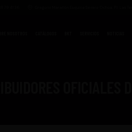
8 79 41 36
Gregorio Marañón Esquina Severo Ochoa. P.I. Las Te
BRE NOSOTROS
CATÁLOGOS
BKT
SERVICIOS
NOTICIAS
IBUIDORES OFICIALES 