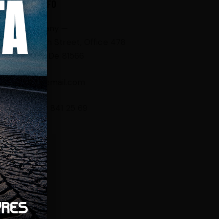
CONTACT INFO
Germany —
785 15h Street, Office 478
Berlin, De 81566
info@email.com
+1 840 841 25 69