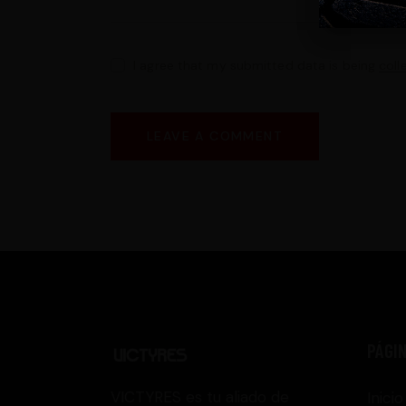
I agree that my submitted data is being
coll
PÁGI
VICTYRES es tu aliado de
Inicio