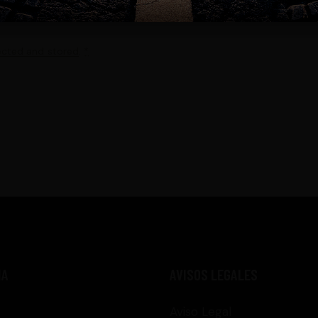
ected and stored
.
*
NA
AVISOS LEGALES
Aviso Legal