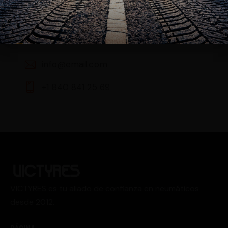
Germany —
785 15h Street, Office 478
Berlin, De 81566
info@email.com
+1 840 841 25 69
VICTYRES es tu aliado de confianza en neumáticos
desde 2012.